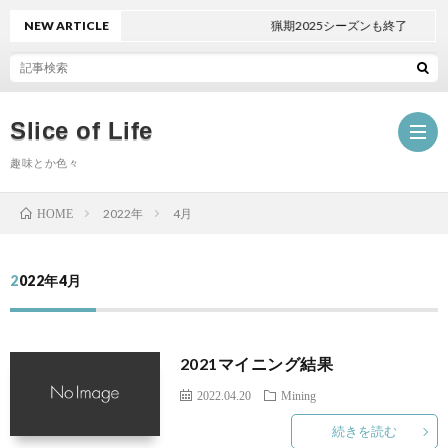
NEW ARTICLE
猟期2025シーズンも終了
Slice of Life
趣味とか色々
2022年
4月
HOME
日々
2022年4月
の
畑
こ
と
車
2021マイニング結果
2022.04.20
Mining
と
狩
Mini
続きを読む