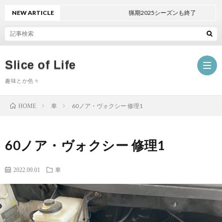
NEW ARTICLE
猟期2025シーズンも終了
Slice of Life
趣味とか色々
車
60ノア・ヴォクシー 修理1
HOME
日々
60ノア・ヴォクシー 修理1
の
畑
2022.09.01
車
こ
と
車
と
狩
Mini