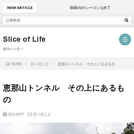
NEW ARTICLE
猟期2025シーズンも終了
Slice of Life
趣味とか色々
日々のこと
恵那山トンネル その上にあるもの
HOME
日々
恵那山トンネル その上にあるも
の
畑
の
こ
と
車
2022.09.07
日々のこと
と
狩
Mini