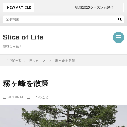
NEW ARTICLE
猟期2025シーズンも終了
Slice of Life
趣味とか色々
日々のこと
霧ヶ峰を散策
HOME
日々
霧ヶ峰を散策
の
畑
2021.06.14
日々のこと
こ
と
車
と
狩
Mini